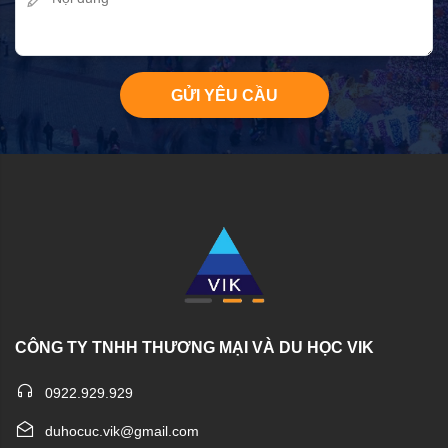
GỬI YÊU CẦU
CÔNG TY TNHH THƯƠNG MẠI VÀ DU HỌC VIK
0922.929.929
duhocuc.vik@gmail.com