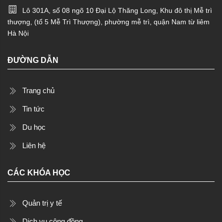
Lô 301A, số 08 ngõ 10 Đại Lộ Thăng Long, Khu đô thị Mễ trì
thượng, (tổ 5 Mễ Trì Thượng), phường mễ trì, quận Nam từ liêm
Hà Nội
ĐƯỜNG DẪN
Trang chủ
Tin tức
Du học
Liên hệ
CÁC KHÓA HỌC
Quản trị y tế
Dịch vụ cộng đồng