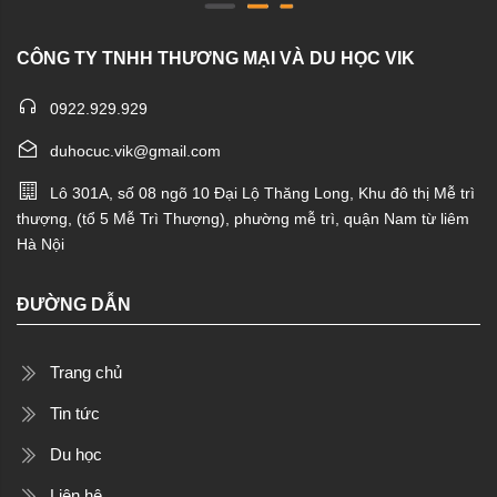
CÔNG TY TNHH THƯƠNG MẠI VÀ DU HỌC VIK
0922.929.929
duhocuc.vik@gmail.com
Lô 301A, số 08 ngõ 10 Đại Lộ Thăng Long, Khu đô thị Mễ trì
thượng, (tổ 5 Mễ Trì Thượng), phường mễ trì, quận Nam từ liêm
Hà Nội
ĐƯỜNG DẪN
Trang chủ
Tin tức
Du học
Liên hệ