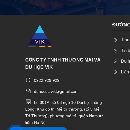
ĐƯỜNG
Tran
Tin 
CÔNG TY TNHH THƯƠNG MẠI VÀ
Du 
DU HỌC VIK
Liên
0922.929.929
duhocuc.vik@gmail.com
Lô 301A, số 08 ngõ 10 Đại Lộ Thăng
Long, Khu đô thị Mễ trì thượng, (tổ 5 Mễ
Trì Thượng), phường mễ trì, quận Nam từ
liêm Hà Nội