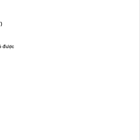
)
ó được