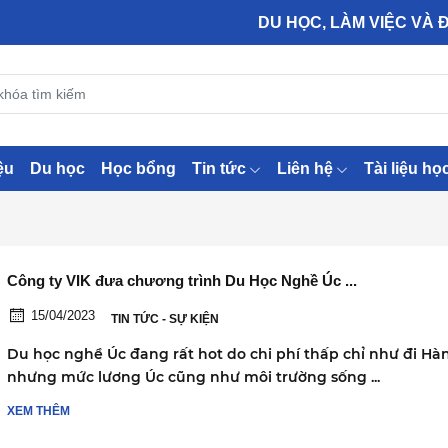
DU HỌC, LÀM VIỆC VÀ ĐỊNH CƯ CÁC
ệu
Du học
Học bổng
Tin tức
Liên hệ
Tài liệu họ
Công ty VIK đưa chương trình Du Học Nghề Úc ...
15/04/2023
TIN TỨC - SỰ KIỆN
Du học nghề Úc đang rất hot do chi phí thấp chỉ như đi Hà
nhưng mức lương Úc cũng như môi trường sống ...
XEM THÊM