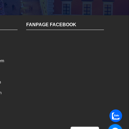
FANPAGE FACEBOOK
 em
h
n