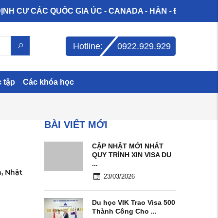
 QUỐC GIA ÚC - CANADA - HÀN - ĐỨC - MỸ - NEW ZEALA
Hotline:
0922.929.929
c tập
Các khóa học
BÀI VIẾT MỚI
CẬP NHẬT MỚI NHẤT
QUY TRÌNH XIN VISA DU
...
n, Nhật
23/03/2026
Du học VIK Trao Visa 500
Thành Công Cho ...