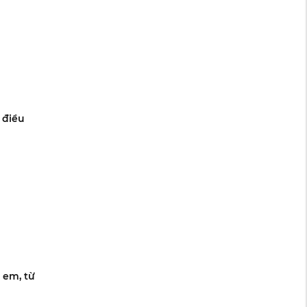
 điều
 em, từ