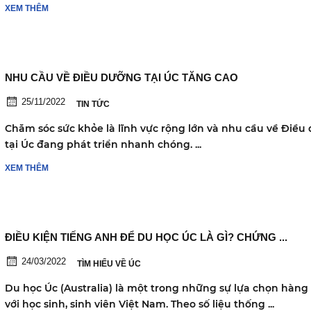
XEM THÊM
NHU CẦU VỀ ĐIỀU DƯỠNG TẠI ÚC TĂNG CAO
25/11/2022
TIN TỨC
Chăm sóc sức khỏe là lĩnh vực rộng lớn và nhu cầu về Điều
tại Úc đang phát triển nhanh chóng. ...
XEM THÊM
ĐIỀU KIỆN TIẾNG ANH ĐỂ DU HỌC ÚC LÀ GÌ? CHỨNG ...
24/03/2022
TÌM HIỂU VỀ ÚC
Du học Úc (Australia) là một trong những sự lựa chọn hàng
với học sinh, sinh viên Việt Nam. Theo số liệu thống ...