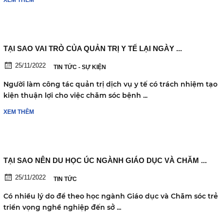
XEM THÊM
TẠI SAO VAI TRÒ CỦA QUẢN TRỊ Y TẾ LẠI NGÀY ...
25/11/2022
TIN TỨC - SỰ KIỆN
Người làm công tác quản trị dịch vụ y tế có trách nhiệm tạo
kiện thuận lợi cho việc chăm sóc bệnh ...
XEM THÊM
TẠI SAO NÊN DU HỌC ÚC NGÀNH GIÁO DỤC VÀ CHĂM ...
25/11/2022
TIN TỨC
Có nhiều lý do để theo học ngành Giáo dục và Chăm sóc trẻ
triển vọng nghề nghiệp đến sở ...