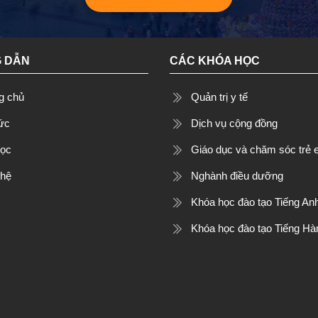
 DẪN
CÁC KHÓA HỌC
g chủ
Quản trị y tế
tức
Dịch vụ cộng đồng
học
Giáo dục và chăm sóc trẻ
 hệ
Nghành điều dưỡng
Khóa học đào tạo Tiếng An
Khóa học đào tạo Tiếng Hà