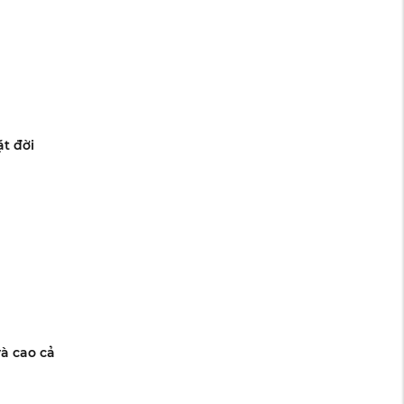
ặt đời
à cao cả