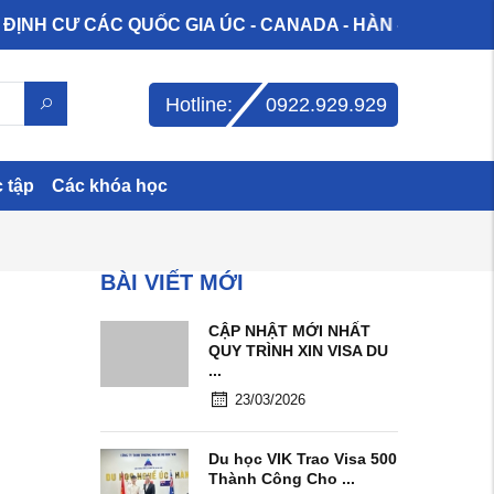
H CƯ CÁC QUỐC GIA ÚC - CANADA - HÀN - ĐỨC - MỸ - N
Hotline:
0922.929.929
c tập
Các khóa học
BÀI VIẾT MỚI
CẬP NHẬT MỚI NHẤT
QUY TRÌNH XIN VISA DU
...
23/03/2026
Du học VIK Trao Visa 500
Thành Công Cho ...