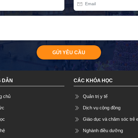
GỬI YÊU CẦU
 DẪN
CÁC KHÓA HỌC
g chủ
Quản trị y tế
tức
Dịch vụ cộng đồng
học
Giáo dục và chăm sóc trẻ
 hệ
Nghành điều dưỡng