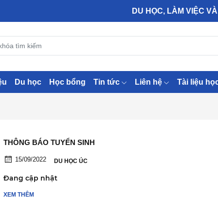
DU HỌC, LÀM VIỆC VÀ ĐỊN
ệu
Du học
Học bổng
Tin tức
Liên hệ
Tài liệu họ
THÔNG BÁO TUYỂN SINH
15/09/2022
DU HỌC ÚC
Đang cập nhật
XEM THÊM